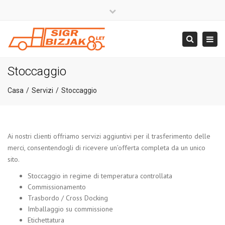
×
Close
top
Togg
Search
bar
navig
+386 4 581 37 00
Stoccaggio
info@sigr.si
Casa
Servizi
Stoccaggio
Ai nostri clienti offriamo servizi aggiuntivi per il trasferimento delle
merci, consentendogli di ricevere un’offerta completa da un unico
sito.
Stoccaggio in regime di temperatura controllata
Commissionamento
Trasbordo / Cross Docking
Imballaggio su commissione
Etichettatura