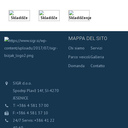
MAPPA DEL SITO
Chi siamo
Servizi
Parco veicoli
Galleria
Domanda
Contatto
SIGR d.o.o.
Spodnji Plavž 14f, SI-4270
JESENICE
T: +386 4 581 37 00
F: +386 4 581 37 10
24/7 Servis: +386 41 22
40 60