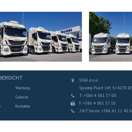
BERSICHT
SIGR d.o.o.
s
Wartung
Spodnji Plavž 14f, SI-4270 J
T: +386 4 581 37 00
Galerie
F: +386 4 581 37 10
n
Kontakte
24/7 Servis: +386 41 22 40 