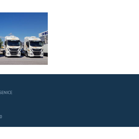
ESENICE
60