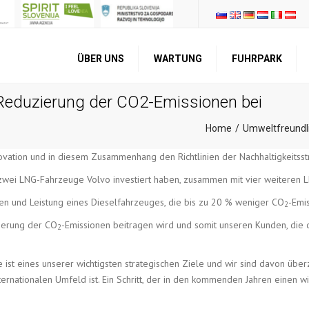
ÜBER UNS
WARTUNG
FUHRPARK
VORSTELLUNG
TRANSPORT
 Reduzierung der CO2-Emissionen bei
UNTERNEHMENSPROFIL
LAGERUNG
Home
Umweltfreundli
QUALITÄT UND
REPARATUR UND
ZERTIFIKATE
WARTUNG
nnovation und in diesem Zusammenhang den Richtlinien der Nachhaltigkeits
KNOW-HOW DER
ANDERE
 in zwei LNG-Fahrzeuge Volvo investiert haben, zusammen mit vier weitere
MITARBEITER
DIENSTLEISTUNGEN
en und Leistung eines Dieselfahrzeuges, die bis zu 20 % weniger CO
-Emi
2
ierung der CO
-Emissionen beitragen wird und somit unseren Kunden, die 
2
 ist eines unserer wichtigsten strategischen Ziele und wir sind davon überz
ernationalen Umfeld ist. Ein Schritt, der in den kommenden Jahren einen w