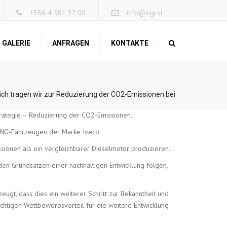
×
+386 4 581 37 00
info@sigr.si
GALERIE
ANFRAGEN
KONTAKTE
Search
ch tragen wir zur Reduzierung der CO2-Emissionen bei
strategie – Reduzierung der CO2-Emissionen.
n LNG-Fahrzeugen der Marke Iveco.
ssionen als ein vergleichbarer Dieselmotor produzieren.
den Grundsätzen einer nachhaltigen Entwicklung folgen,
eugt, dass dies ein weiterer Schritt zur Bekanntheit und
ichtigen Wettbewerbsvorteil für die weitere Entwicklung