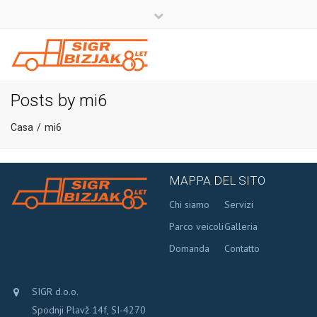
×
Close
top
bar
+386 4 581 37 00
info@sigr.si
Posts by mi6
Casa
mi6
MAPPA DEL SITO
Chi siamo
Servizi
Parco veicoli
Galleria
Domanda
Contatto
SIGR d.o.o.
Spodnji Plavž 14f, SI-4270