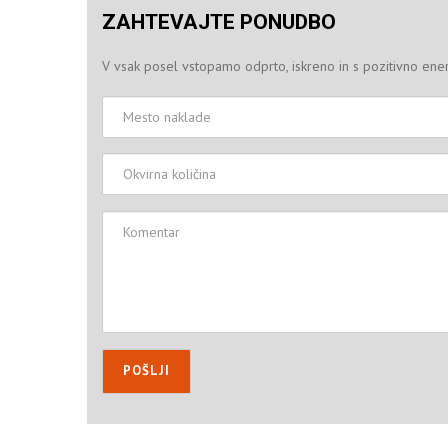
ZAHTEVAJTE PONUDBO
V vsak posel vstopamo odprto, iskreno in s pozitivno ene
Mesto
naklade
Okvirna
količina
Komentar