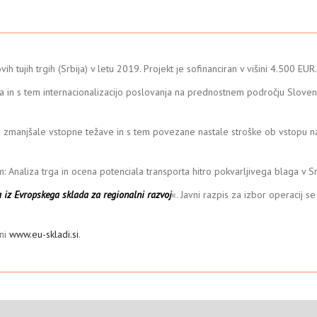
ih tujih trgih (Srbija) v letu 2019. Projekt je sofinanciran v višini 4.500 EUR.
 in s tem internacionalizacijo poslovanja na prednostnem področju Sloven
do zmanjšale vstopne težave in s tem povezane nastale stroške ob vstopu na 
 Analiza trga in ocena potenciala transporta hitro pokvarljivega blaga v Sr
a iz Evropskega sklada za regionalni razvoj
«. Javni razpis za izbor operacij 
ani
www.eu-skladi.si
.