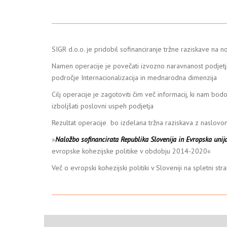
SIGR d.o.o. je pridobil sofinanciranje tržne raziskave na nov
Namen operacije je povečati izvozno naravnanost podjetja
področje Internacionalizacija in mednarodna dimenzija
Cilj operacije je zagotoviti čim več informacij, ki nam bo
izboljšati poslovni uspeh podjetja
Rezultat operacije bo izdelana tržna raziskava z naslovom:
»
Naložbo sofinancirata Republika Slovenija in Evropska unij
evropske kohezijske politike v obdobju 2014-2020«
Več o evropski kohezijski politiki v Sloveniji na spletni str