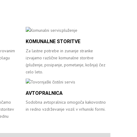
KOMUNALNE STORITVE
varovanim
Za lastne potrebe in zunanje stranke
blagu
izvajamo različne komunalne storitve
(pluženje, posipanje, pometanje, košnja) čez
celo leto.
AVTOPRALNICA
gočamo
Sodobna avtopralnica omogoča kakovostno
storitev
in redno vzdrževanje vozil v vrhunski formi.
tednu