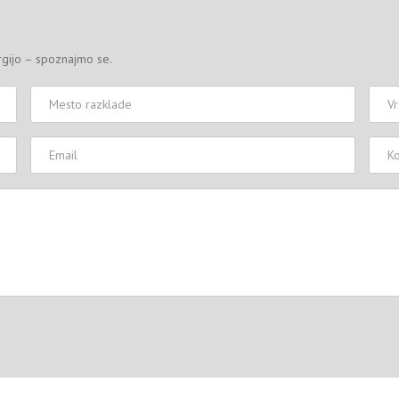
rgijo – spoznajmo se.
Mesto
Vrsta
razklade
tovo
Email
Kont
števi