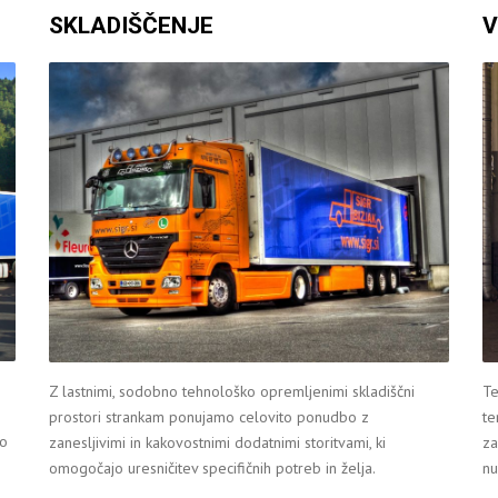
SKLADIŠČENJE
V
Z lastnimi, sodobno tehnološko opremljenimi skladiščni
Te
prostori strankam ponujamo celovito ponudbo z
te
no
zanesljivimi in kakovostnimi dodatnimi storitvami, ki
za
omogočajo uresničitev specifičnih potreb in želja.
nu