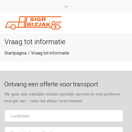
×
Close
top
bar
+386 4 581 37 00
info@sigr.si
Vraag tot informatie
Startpagina
Vraag tot informatie
Ontvang een offerte voor transport
We gaan alle zakelijke relaties openlijk, oprecht en met positieve
energie aan – laten we elkaar leren kennen.
Laadplaats
Geschatte