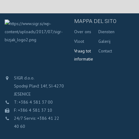
MAPPA DEL SITO
Over ons
Diensten
Vloot
Galerij
Vraag tot
Contact
informatie
SIGR d.o.o.
Spodnji Plavž 14f, SI-4270
JESENICE
T: +386 4 581 37 00
F: +386 4 581 37 10
24/7 Servis: +386 41 22
40 60